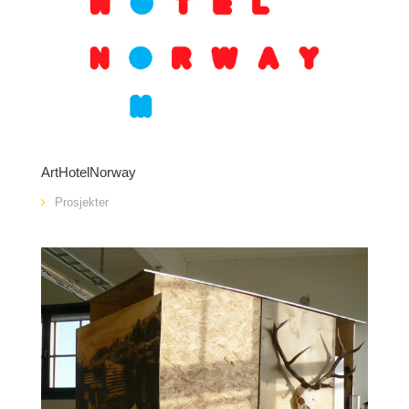
ArtHotelNorway
Prosjekter